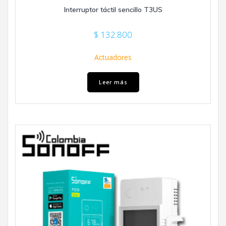
Interruptor táctil sencillo T3US
$
132.800
Actuadores
Leer más