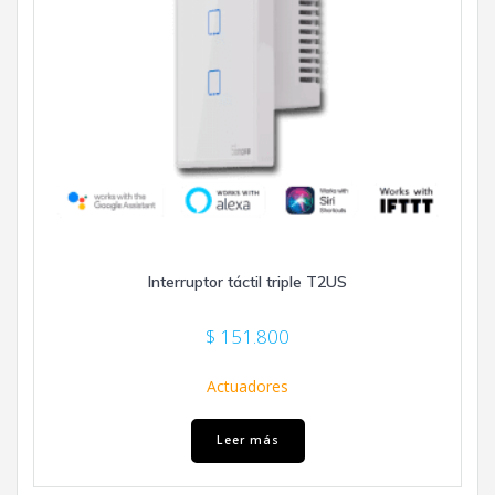
Interruptor táctil triple T2US
$
151.800
Actuadores
Leer más