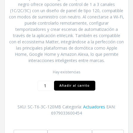
negro ofrece opciones de control de 1 a 3 canales
(1C/2C/3C) con un diseño de panel de tipo 120, compatible
con modos de suministro con neutro. Al conectarse a Wi-Fi,
puede controlarlo remotamente, configurar
temporizadores y crear escenas de automatización a
través de la aplicación eWeLink. También es compatible
con el ecosistema Matter, integrándose a la perfección con
las principales plataformas de domótica como Apple
Home, Google Home y Amazon Alexa, lo que permite
interacciones inteligentes entre marcas.
Hay existencias
Interruptor
Añadir al carrito
Táctil
Triple
T6
SKU:
SC-T6-3C-120MB
Categoría:
Actuadores
EAN:
Negro
6979033600454
cantidad