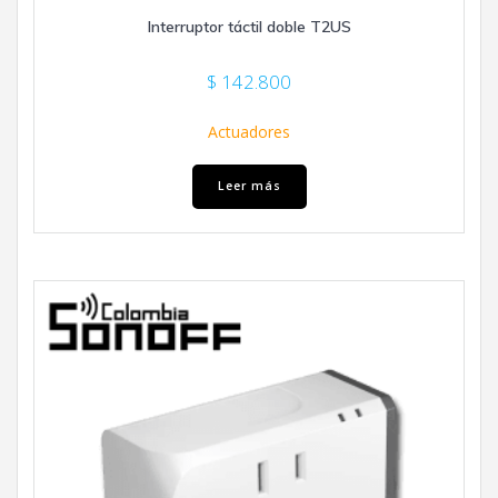
Interruptor táctil doble T2US
$
142.800
Actuadores
Leer más