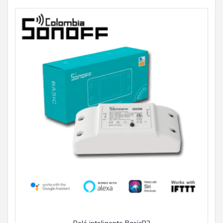
Relé inteligente BasicR2