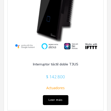
Interruptor táctil doble T3US
$
142.800
Actuadores
Leer más