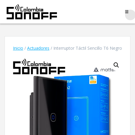
Saltar
al
contenido
Inicio
/
Actuadores
/ Interruptor Táctil Sencillo T6 Negro