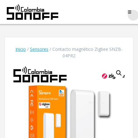
Saltar
al
contenido
Inicio
/
Sensores
/ Contacto magnético Zigbee SNZB-
04PR2