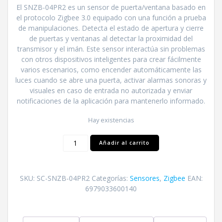
El SNZB-04PR2 es un sensor de puerta/ventana basado en
el protocolo Zigbee 3.0 equipado con una función a prueba
de manipulaciones. Detecta el estado de apertura y cierre
de puertas y ventanas al detectar la proximidad del
transmisor y el imán. Este sensor interactúa sin problemas
con otros dispositivos inteligentes para crear fácilmente
varios escenarios, como encender automáticamente las
luces cuando se abre una puerta, activar alarmas sonoras y
visuales en caso de entrada no autorizada y enviar
notificaciones de la aplicación para mantenerlo informado.
Hay existencias
Contacto
Añadir al carrito
magnético
Zigbee
SNZB-
SKU:
SC-SNZB-04PR2
Categorías:
Sensores
,
Zigbee
EAN:
04PR2
6979033600140
cantidad