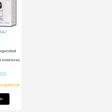
eguridad
a interiores
800
ovigilancia
ás