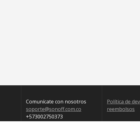
Comunícate con nosotros
Política de de
soporte@sonoff.com.co
reembolsos
+573002750373